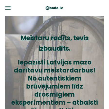
Meistaru radīts, tevis
izbaudīts.
Iepazīsti Latvijas mazo
darītavu meistardarbus!
No autentiskiem
brūvējumiem līdz
drosmīgiem
eksperimentiem – atbalsti