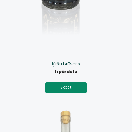
Ķiršu brūveris
Izpārdots
Skatīt