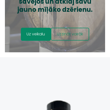
savējos un atklāj savu
jauno mīļāko dzērienu.
​Uzzināt vairāk​
​Uz veikalu​