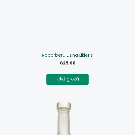
Rabarberu Džina Liķieris
€25,00
Ielikt grozā