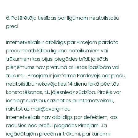
6. Patērētāja tiesības par līgumam neatbilstošu
preci
Internetveikals ir atbildīgs par Pircējam pārdoto
preču neatbilstību līguma noteikumiem vai
trūkumiem kas bijusi piegādes brīdī, ja šāds
pieņēmums nav pretrunā ar lietas īpašībām vai
trūkumu. Pircējam ir jāinformē Pārdevējs par preču
neatbilstību nekavējoties, 14 dienu laikā pēc tās
konstatēšanas, t.i., jāiesniedz sūdzība. Pircējs var
iesniegt sūdzību, sazinoties ar internetveikalu,
rakstot uz
mail@evergin.eu
.
Internetveikals nav atbildīgs par defektiem, kas
radušies pēc preču piegādes Pircējam. Ja
iegādātajām precēm ir trūkumi, par kuriem ir