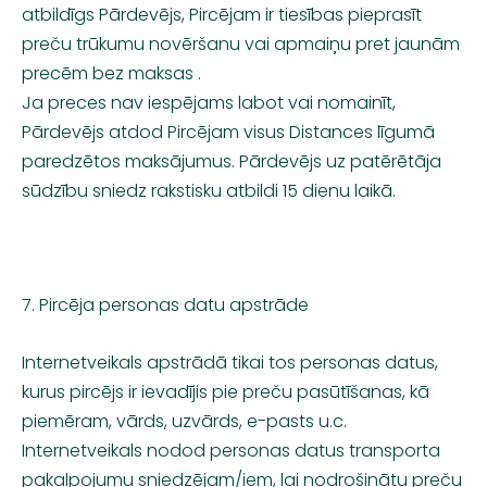
atbildīgs Pārdevējs, Pircējam ir tiesības pieprasīt
preču trūkumu novēršanu vai apmaiņu pret jaunām
precēm bez maksas .
Ja preces nav iespējams labot vai nomainīt,
Pārdevējs atdod Pircējam visus Distances līgumā
paredzētos maksājumus. Pārdevējs uz patērētāja
sūdzību sniedz rakstisku atbildi 15 dienu laikā.
7. Pircēja personas datu apstrāde
Internetveikals apstrādā tikai tos personas datus,
kurus pircējs ir ievadījis pie preču pasūtīšanas, kā
piemēram, vārds, uzvārds, e-pasts u.c.
Internetveikals nodod personas datus transporta
pakalpojumu sniedzējam/iem, lai nodrošinātu preču