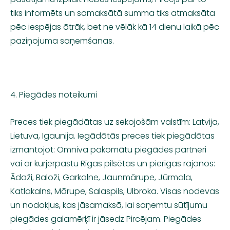
tiks informēts un samaksātā summa tiks atmaksāta
pēc iespējas ātrāk, bet ne vēlāk kā 14 dienu laikā pēc
paziņojuma saņemšanas.
4. Piegādes noteikumi
Preces tiek piegādātas uz sekojošām valstīm: Latvija,
Lietuva, Igaunija. Iegādātās preces tiek piegādātas
izmantojot: Omniva pakomātu piegādes partneri
vai ar kurjerpastu Rīgas pilsētas un pierīgas rajonos:
Ādaži, Baloži, Garkalne, Jaunmārupe, Jūrmala,
Katlakalns, Mārupe, Salaspils, Ulbroka. Visas nodevas
un nodokļus, kas jāsamaksā, lai saņemtu sūtījumu
piegādes galamērķī ir jāsedz Pircējam. Piegādes