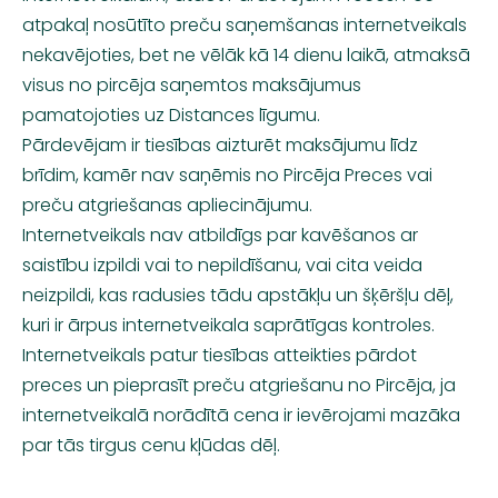
atpakaļ nosūtīto preču saņemšanas internetveikals
nekavējoties, bet ne vēlāk kā 14 dienu laikā, atmaksā
visus no pircēja saņemtos maksājumus
pamatojoties uz Distances līgumu.
Pārdevējam ir tiesības aizturēt maksājumu līdz
brīdim, kamēr nav saņēmis no Pircēja Preces vai
preču atgriešanas apliecinājumu.
Internetveikals nav atbildīgs par kavēšanos ar
saistību izpildi vai to nepildīšanu, vai cita veida
neizpildi, kas radusies tādu apstākļu un šķēršļu dēļ,
kuri ir ārpus internetveikala saprātīgas kontroles.
Internetveikals patur tiesības atteikties pārdot
preces un pieprasīt preču atgriešanu no Pircēja, ja
internetveikalā norādītā cena ir ievērojami mazāka
par tās tirgus cenu kļūdas dēļ.