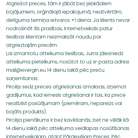
Atgriežot preces, tām ir jābūt bez jebkādiem
bojājumiem, orģinālajā iepakojumā, neatvērtām,
derīguma termiņa ietvaros +1 diena. Ja klients nevar
nodrošināt šīs prasības, internetveikals patur
tiesības klientam neizmaksāt naudu par
atgrieztajām precēm.
Lai izmantotu atteikuma tiesības, Jums jāiesniedz
atteikuma pieteikums, nosūtot to uz e-pasta adresi
mail@evergin.eu
14 dienu laikā pēc preču
saņemšanas.
Pircējs sedz preces atgriešanas izmaksas, izņemot
gadījumus, kad iemesls atgriešanai ir tas, ka prece
neatbilst pasūtījumam (piemēram, nepareizs vai
bojāts produkts).
Pircēja pienākums ir bez kavēšanās, bet ne vēlāk kā
14 dienu laikā pēc atteikuma veidlapas nosūtīšanas
internetveikalam, atdot Pārdevējam Preces. Pēc