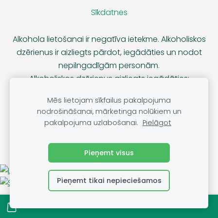
Sīkdatnes
Alkohola lietošanai ir negatīva ietekme. Alkoholiskos
dzērienus ir aizliegts pārdot, iegādāties un nodot
nepilngadīgām personām.
Alkoholiskos dzērienus aizliegts iegādāties:
no pirmdienas līdz sestdienai līdz pulksten 10.00 un
Mēs lietojam sīkfailus pakalpojuma
pēc pulksten 20.00,
nodrošināšanai, mārketinga nolūkiem un
svētdienās līdz pulksten 10.00 un pēc pulksten 18.00.
pakalpojuma uzlabošanai.
Pielāgot
Pieņemt visus
Pieņemt tikai nepieciešamos