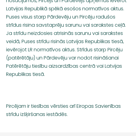
nosacījumos, Pircējs un Pārdevējs apņemas ievērot
Latvijas Republikā spēkā esošos normatīvos aktus.
Puses visus starp Pārdevēju un Pircēju radušos
strīdus risina savstaprēju sarunu vai sarakstes ceļā.
Ja strīdu neizdosies atrisinās sarunu vai sarakstes
veidā, Puses strīdu risinās Latvijas Republikas tiesā,
ievērojot LR normatīvos aktus. Strīdus starp Pircēju
(patērētāju) un Pārdevēju var nodot risināšanai
Patērētāju tiesību aizsardzības centrā vai Latvijas
Republikas tiesā.
Pircējam ir tiesības vērsties arī Eiropas Savienības
strīdu izšķiršanas iestādēs.