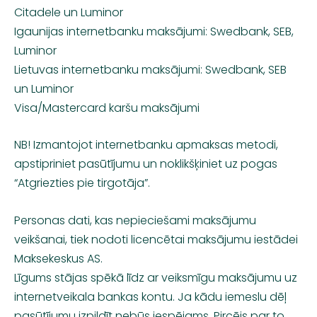
Citadele un Luminor
Igaunijas internetbanku maksājumi: Swedbank, SEB,
Luminor
Lietuvas internetbanku maksājumi: Swedbank, SEB
un Luminor
Visa/Mastercard karšu maksājumi
NB! Izmantojot internetbanku apmaksas metodi,
apstipriniet pasūtījumu un noklikšķiniet uz pogas
“Atgriezties pie tirgotāja”.
Personas dati, kas nepieciešami maksājumu
veikšanai, tiek nodoti licencētai maksājumu iestādei
Maksekeskus AS.
Līgums stājas spēkā līdz ar veiksmīgu maksājumu uz
internetveikala bankas kontu. Ja kādu iemeslu dēļ
pasūtījumu izpildīt nebūs iespējams, Pircējs par to