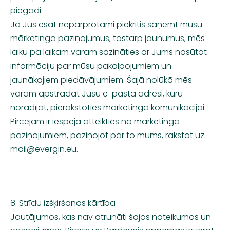
piegādi.
Ja Jūs esat nepārprotami piekritis saņemt mūsu
mārketinga paziņojumus, tostarp jaunumus, mēs
laiku pa laikam varam sazināties ar Jums nosūtot
informāciju par mūsu pakalpojumiem un
jaunākajiem piedāvājumiem. Šajā nolūkā mēs
varam apstrādāt Jūsu e-pasta adresi, kuru
norādījāt, pierakstoties mārketinga komunikācijai.
Pircējam ir iespēja atteikties no mārketinga
paziņojumiem, paziņojot par to mums, rakstot uz
mail@evergin.eu
.
8. Strīdu izšķiršanas kārtība
Jautājumos, kas nav atrunāti šajos noteikumos un