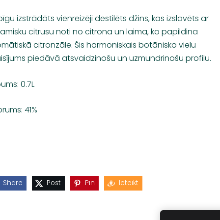
īgu izstrādāts vienreizēji destilēts džins, kas izslavēts ar
amisku citrusu noti no citrona un laima, ko papildina
mātiskā citronzāle. Šis harmoniskais botānisko vielu
isījums piedāvā atsvaidzinošu un uzmundrinošu profilu.
pums: 0.7L
prums: 41%
Share
Post
Pin
Ieteikt