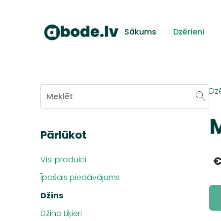
Sākums
Dzērieni
Dzē
M
Pārlūkot
€
Visi produkti
Īpašais piedāvājums
Džins
Džina Liķieri