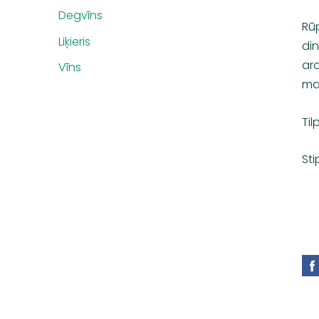
Degvīns
Rūp
Liķieris
din
aro
Vīns
ma
Til
Sti