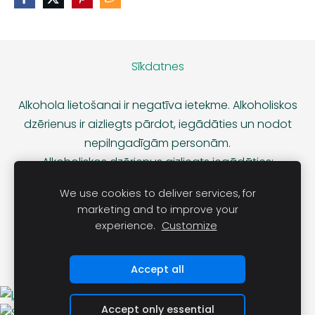
Sīkdatnes
Alkohola lietošanai ir negatīva ietekme. Alkoholiskos
dzērienus ir aizliegts pārdot, iegādāties un nodot
nepilngadīgām personām.
Alkoholiskos dzērienus aizliegts iegādāties:
no pirmdienas līdz sestdienai līdz pulksten 10.00 un
We use cookies to deliver services, for
pēc pulksten 20.00,
marketing and to improve your
svētdienās līdz pulksten 10.00 un pēc pulksten 18.00.
experience.
Customize
Accept all
Accept only essential