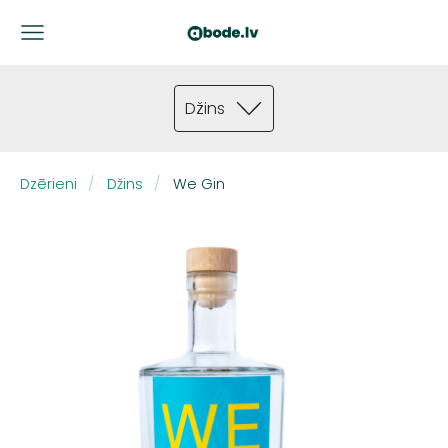
Džins
Dzērieni
Džins
We Gin