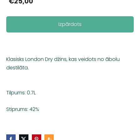
€25,00
Izpārdots
Klasisks London Dry džins, kas veidots no ābolu
destilāta.
Tilpums: 0.7L
Stiprums: 42%